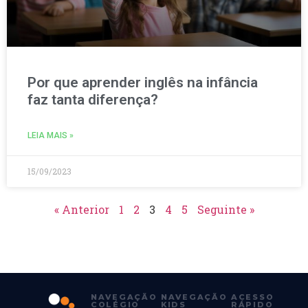
Por que aprender inglês na infância
faz tanta diferença?
LEIA MAIS »
15/09/2023
« Anterior
1
2
3
4
5
Seguinte »
NAVEGAÇÃO
NAVEGAÇÃO
ACESSO
COLÉGIO
KIDS
RÁPIDO