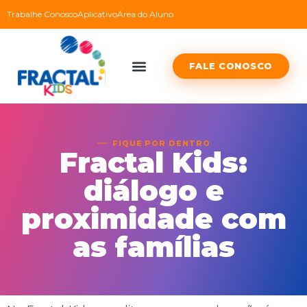
Trabalhe Conosco
Aplicativo
Área do Aluno
FALE CONOSCO
FIQUE POR DENTRO
Fractal Kids:
diálogo e
proximidade com
as famílias