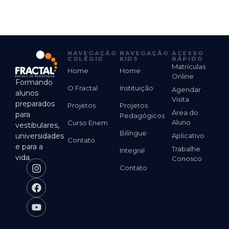
NAVEGAÇÃO
NAVEGAÇÃO
ACESSO
COLÉGIO
KIDS
RÁPIDO
Matrículas
Home
Home
Online
Formando
O Fractal
Instituição
Agendar
alunos
Visita
preparados
Projetos
Projetos
Área do
para
Pedagógicos
Aluno
Curso Enem
vestibulares,
Bilíngue
universidades
Aplicativo
Contato
e para a
Trabalhe
Integral
vida.
Conosco
Contato