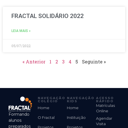
FRACTAL SOLIDÁRIO 2022
LEIA MAIS »
05/07/2022
« Anterior
1
2
3
4
5
Seguinte »
NAVEGAÇÃO
NAVEGAÇÃO
ACESSO
COLÉGIO
KIDS
RÁPIDO
Matrículas
Home
Home
Online
Formando
O Fractal
Instituição
Agendar
alunos
Visita
preparados
Projetos
Projetos