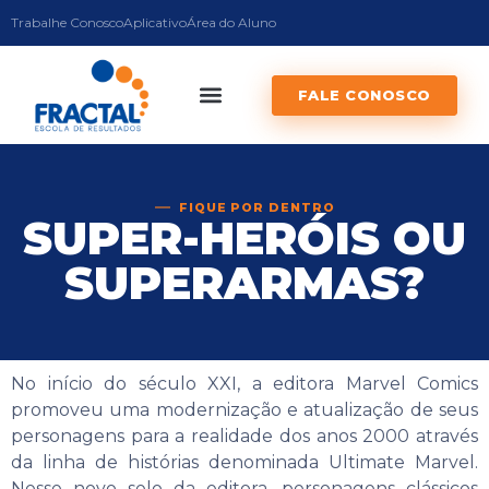
Trabalhe Conosco
Aplicativo
Área do Aluno
FALE CONOSCO
FIQUE POR DENTRO
SUPER-HERÓIS OU
SUPERARMAS?
No início do século XXI, a editora Marvel Comics
promoveu uma modernização e atualização de seus
personagens para a realidade dos anos 2000 através
da linha de histórias denominada Ultimate Marvel.
Nesse novo selo da editora, personagens clássicos