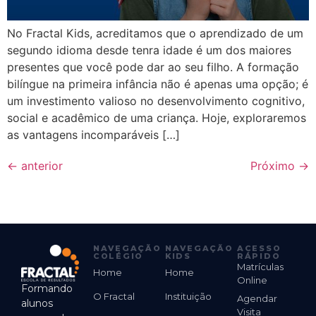
No Fractal Kids, acreditamos que o aprendizado de um
segundo idioma desde tenra idade é um dos maiores
presentes que você pode dar ao seu filho. A formação
bilíngue na primeira infância não é apenas uma opção; é
um investimento valioso no desenvolvimento cognitivo,
social e acadêmico de uma criança. Hoje, exploraremos
as vantagens incomparáveis […]
←
anterior
Próximo
→
NAVEGAÇÃO
NAVEGAÇÃO
ACESSO
COLÉGIO
KIDS
RÁPIDO
Matrículas
Home
Home
Online
Formando
O Fractal
Instituição
Agendar
alunos
Visita