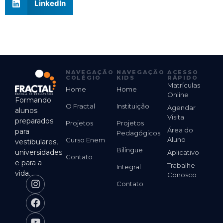
LinkedIn
NAVEGAÇÃO
NAVEGAÇÃO
ACESSO
COLÉGIO
KIDS
RÁPIDO
Matrículas
Home
Home
Online
Formando
O Fractal
Instituição
Agendar
alunos
Visita
preparados
Projetos
Projetos
Área do
para
Pedagógicos
Aluno
Curso Enem
vestibulares,
Bilíngue
universidades
Aplicativo
Contato
e para a
Trabalhe
Integral
vida.
Conosco
Contato