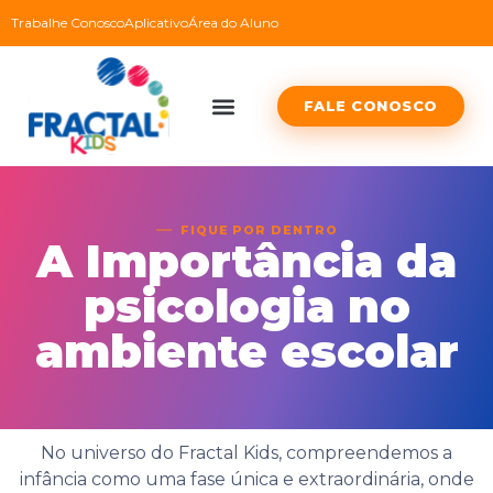
Trabalhe Conosco
Aplicativo
Área do Aluno
FALE CONOSCO
FIQUE POR DENTRO
A Importância da
psicologia no
ambiente escolar
No universo do Fractal Kids, compreendemos a
infância como uma fase única e extraordinária, onde