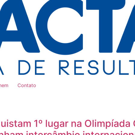
Enem
Contato
uistam 1º lugar na Olimpíada 
ganham intercâmbio internacion