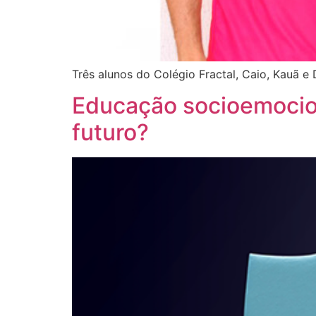
Três alunos do Colégio Fractal, Caio, Kauã e 
Educação socioemocion
futuro?