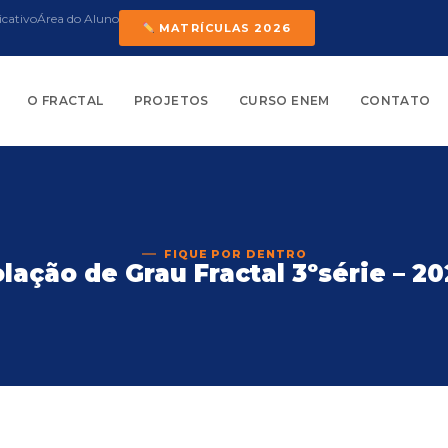
icativo
Área do Aluno
MATRÍCULAS 2026
O FRACTAL
PROJETOS
CURSO ENEM
CONTATO
FIQUE POR DENTRO
lação de Grau Fractal 3ºsérie – 2