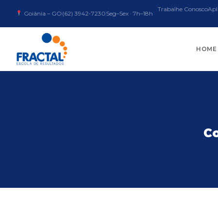
Trabalhe Conosco
Apl
Goiânia – GO
(62) 3942-7230
Seg–Sex · 7h–18h
HOME
Co