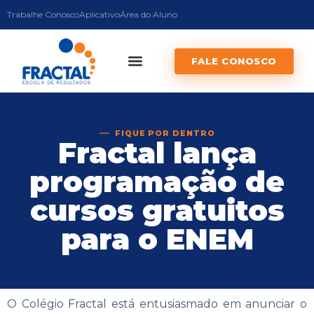
Trabalhe Conosco
Aplicativo
Área do Aluno
FALE CONOSCO
FIQUE POR DENTRO
Fractal lança
programação de
cursos gratuitos
para o ENEM
O Colégio Fractal está entusiasmado em anunciar o