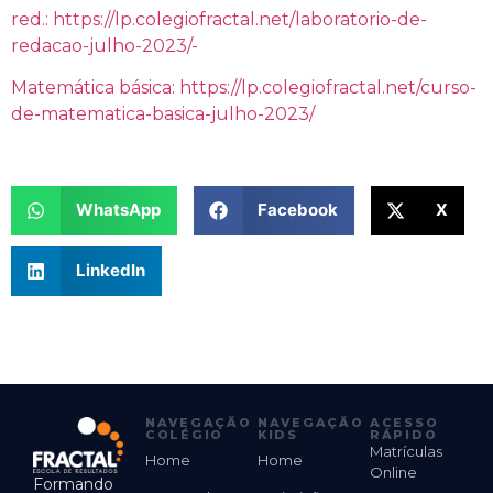
red.: https://lp.colegiofractal.net/laboratorio-de-
redacao-julho-2023/-
Matemática básica: https://lp.colegiofractal.net/curso-
de-matematica-basica-julho-2023/
WhatsApp
Facebook
X
LinkedIn
NAVEGAÇÃO
NAVEGAÇÃO
ACESSO
COLÉGIO
KIDS
RÁPIDO
Matrículas
Home
Home
Online
Formando