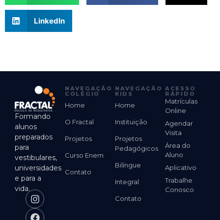
LinkedIn
NAVEGAÇÃO
NAVEGAÇÃO
ACESSO
COLÉGIO
KIDS
RÁPIDO
Matrículas
Home
Home
Online
Formando
O Fractal
Instituição
Agendar
alunos
Visita
preparados
Projetos
Projetos
Área do
para
Pedagógicos
Aluno
Curso Enem
vestibulares,
Bilíngue
universidades
Aplicativo
Contato
e para a
Trabalhe
Integral
vida.
Conosco
Contato