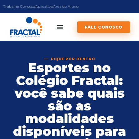
Trabalhe Conosco
Aplicativo
Área do Aluno
FALE CONOSCO
FIQUE POR DENTRO
Esportes no
Colégio Fractal:
você sabe quais
são as
modalidades
disponíveis para