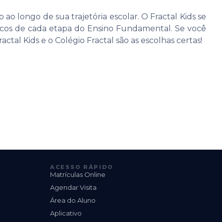
o longo de sua trajetória escolar. O Fractal Kids se
ficos de cada etapa do Ensino Fundamental. Se você
al Kids e o Colégio Fractal são as escolhas certas!
ACESSO RÁPIDO
Matrículas Online
Agendar Visita
Área do Aluno
Aplicativo