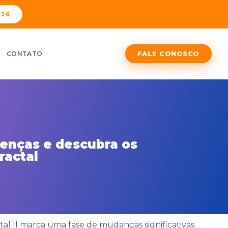
026
FALE CONOSCO
CONTATO
renças e descubra os
ractal
l II marca uma fase de mudanças significativas.