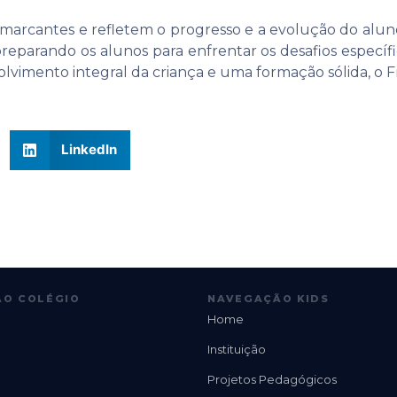
marcantes e refletem o progresso e a evolução do aluno a
eparando os alunos para enfrentar os desafios especí
mento integral da criança e uma formação sólida, o Fract
LinkedIn
O COLÉGIO
NAVEGAÇÃO KIDS
Home
Instituição
Projetos Pedagógicos