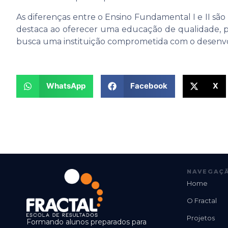
As diferenças entre o Ensino Fundamental I e II são 
destaca ao oferecer uma educação de qualidade, pr
busca uma instituição comprometida com o desenvolvi
WhatsApp
Facebook
X
NAVEGAÇÃ
Home
O Fractal
Projetos
Formando alunos preparados para