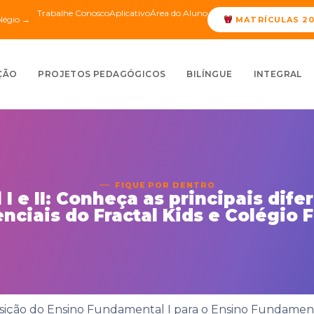
Trabalhe Conosco
Aplicativo
Área do Aluno
olégio →
MATRÍCULAS 2
ÇÃO
PROJETOS PEDAGÓGICOS
BILÍNGUE
INTEGRAL
FIQUE POR DENTRO
I e II: Conheça as principais dife
enciais do Fractal Kids e Colégio F
sição do Ensino Fundamental I para o Ensino Fundamenta