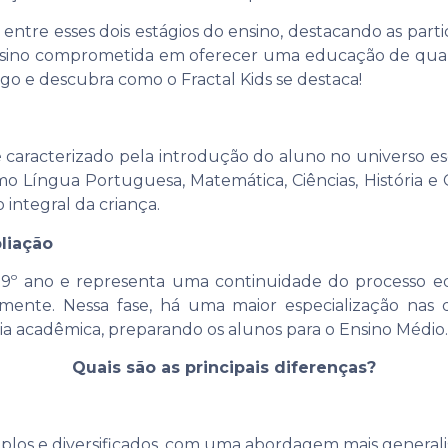
s entre esses dois estágios do ensino, destacando as par
e ensino comprometida em oferecer uma educação de qual
o e descubra como o Fractal Kids se destaca!
caracterizado pela introdução do aluno no universo esco
mo Língua Portuguesa, Matemática, Ciências, História 
integral da criança.
liação
 9º ano e representa uma continuidade do processo e
mente. Nessa fase, há uma maior especialização nas
a acadêmica, preparando os alunos para o Ensino Médio.
Quais são as principais diferenças?
los e diversificados, com uma abordagem mais generali