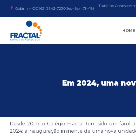
Trabalhe Conosco
Apl
Goiânia – GO
(62) 3942-7230
Seg–Sex · 7h–18h
HOME
Em 2024, uma novi
Desde 2007, o Colégio Fractal tem sido um farol
2024: a inauguração iminente de uma nova unidade