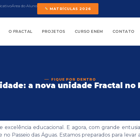
icativo
Área do Aluno
MATRÍCULAS 2026
O FRACTAL
PROJETOS
CURSO ENEM
CONTATO
FIQUE POR DENTRO
dade: a nova unidade Fractal no
 de excelência educacional. E agora, com grande entu
 no Passeio das Águas. Estamos preparados para levar 