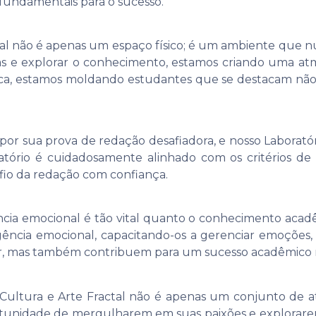
 fundamentais para o sucesso.
l não é apenas um espaço físico; é um ambiente que nut
das e explorar o conhecimento, estamos criando uma atm
ica, estamos moldando estudantes que se destacam n
or sua prova de redação desafiadora, e nosso Laboratór
tório é cuidadosamente alinhado com os critérios de
fio da redação com confiança.
ncia emocional é tão vital quanto o conhecimento acadêm
ência emocional, capacitando-os a gerenciar emoções, r
, mas também contribuem para um sucesso acadêmico ma
Cultura e Arte Fractal não é apenas um conjunto de ati
portunidade de mergulharem em suas paixões e explorare