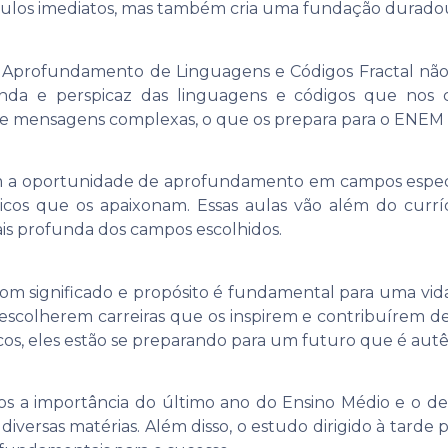
áculos imediatos, mas também cria uma fundação durado
profundamento de Linguagens e Códigos Fractal não se
a e perspicaz das linguagens e códigos que nos cer
e mensagens complexas, o que os prepara para o ENEM e
ecem a oportunidade de aprofundamento em campos especí
cos que os apaixonam. Essas aulas vão além do currí
s profunda dos campos escolhidos.
m significado e propósito é fundamental para uma vida 
escolherem carreiras que os inspirem e contribuírem de 
cos, eles estão se preparando para um futuro que é autênt
mos a importância do último ano do Ensino Médio e o de
iversas matérias. Além disso, o estudo dirigido à tarde