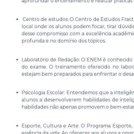
aprofundar o entendimento e realizar práticas
Centro de estudos: O Centro de Estudos Fracta
local onde os alunos podem focar, tirar dúvi
desse compromisso com a excelência acadêm
profunda e no domínio dos tópicos.
Laboratório de Redação: O ENEM é conhecido p
do exame. O treinamento oferecido no labora
estejam bem preparados para enfrentar o desa
Psicologia Escolar: Entendemos que a inteligê
alunos a desenvolverem habilidades de intelig
habilidades não apenas promovem o bem-estar
Esporte, Cultura e Arte: O Programa Esporte, 
essência da vida. Ao oferecer aos alunos a o