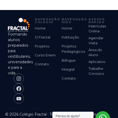
NAVEGAÇÃO
NAVEGAÇÃO
ACESSO
COLÉGIO
KIDS
RÁPIDO
Matrículas
Home
Home
Online
Formando
O Fractal
Instituição
Agendar
alunos
Visita
preparados
Projetos
Projetos
Área do
para
Pedagógicos
Aluno
Curso Enem
vestibulares,
Bilíngue
universidades
Aplicativo
Contato
e para a
Trabalhe
Integral
vida.
Conosco
Contato
© 2026 Colégio Fractal · Todos
Política de Privacidade
Precisa de ajuda?